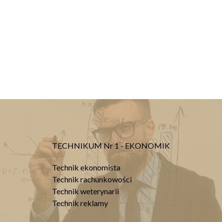
TECHNIKUM Nr 1 - EKONOMIK
Technik ekonomista
Technik rachunkowości
Technik weterynarii
Technik reklamy