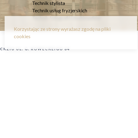
Technik stylista
Technik usług fryzjerskich
Technik fotografii i multimediów
Korzystając ze strony wyrażasz zgodę na pliki
cookies
CKZIU UL. G. ROWECKEIGO 64
Centrum Kształcenia
Zawodowego i Ustawicznego w
Sosnowcu
Strona jest w przebudowie. Przepraszamy za utrudnienia.
Podstawowe informacje są w menu u góry Strony
Zapraszamy we wrześniu